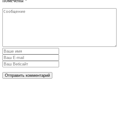
помечены
*