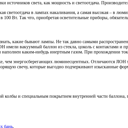
ки источников света, как мощность и светоотдача. Производите
кая светоотдача в лампах накаливания, а самая высокая – в л
 в 100 Вт. Так что, приобретая осветительные приборы, обязател
о знать, какие бывают лампы. Не так давно самыми распростран
IOH имели вакуумный баллон из стекла, цоколь с контактами и п
наполнен каким-нибудь инертным газом. При прохождении тока ч
ниже, чем энергосберегающих люминесцентных. Отличаются JIOH 
горящую свечу, которые выгодно подчеркивают изысканные фо
й колбы и специальным покрытием внутренней части баллона, п
х бань
.