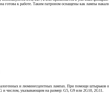
 она готова к работе. Таким патроном оснащены как лампы нака
алогенных и люминесцентных лампах. При помощи штырьков они
 G и числом, указывающим на размер: G5, G9 или 2G10, 2G11.