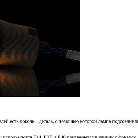
лей есть цоколь – деталь, с помощью которой лампа подсоединяе
у используются Е14, Е27, а Е40 применяется в уличных фонарях.