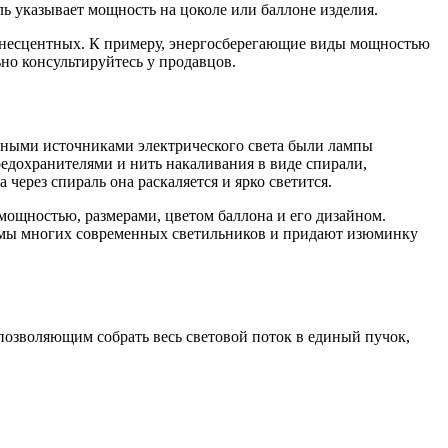
ль указывает мощность на цоколе или баллоне изделия.
юминесцентных. К примеру, энергосберегающие виды мощностью
ьно консультируйтесь у продавцов.
енными источниками электрического света были лампы
редохранителями и нить накаливания в виде спирали,
ерез спираль она раскаляется и ярко светится.
мощностью, размерами, цветом баллона и его дизайном.
рмы многих современных светильников и придают изюминку
озволяющим собрать весь световой поток в единый пучок,