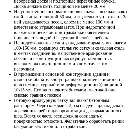
необрезная доска и подпорные деревянные бруска.
Доска должна быть толщиной не менее 20 мм.
На уплотненное основание почвы сначала выкладывают
слой глины толщиной 50 мм, и тщательно уплотняют. За
ней укладывается песок, слоем не менее 100 мм и
качественно утрамбовывается. При недостаточной
влажности песка он при трамбовке обязательно
проливается водой. Следующий слой – щебень.
На подготовленные слои укладывают арматуру с шагом
100-150 мм, формируя стальную сетку и связывая сталь
в местах соединения. Качественное армирование
обеспечит конструкции высокую устойчивость к
высоким эксплуатационным и климатическим
нагрузкам.
В примыкании основной конструкции здания и
отмостки обязательно устраивают компенсационный
шов (температурный или деформационный) шириной
10-15 мм. Его заполняются битумом, мастикой или
смесью гравия с песком
Готовую арматурную сетку заливают бетонным
раствором. Через каждые 2-2,5 м следует прокладывать
деревянные рейки для организации деформационного
шва. Верхняя часть реек должна совпадать с
поверхностью отмостки. Желательно обработать рейки
битумной мастикой или отработкой.