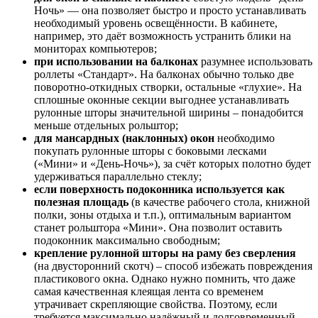
Ночь» — она позволяет быстро и просто устанавливать
необходимый уровень освещённости. В кабинете,
например, это даёт возможность устранить блики на
мониторах компьютеров;
при использовании на балконах
разумнее использовать
роллеты «Стандарт». На балконах обычно только две
поворотно-откидных створки, остальные «глухие». На
сплошные оконные секции выгоднее устанавливать
рулонные шторы значительной ширины – понадобится
меньше отдельных рольштор;
для мансардных (наклонных) окон
необходимо
покупать рулонные шторы с боковыми лесками
(«Мини» и «День-Ночь»), за счёт которых полотно будет
удерживаться параллельно стеклу;
если поверхность подоконника используется как
полезная площадь
(в качестве рабочего стола, книжной
полки, зоны отдыха и т.п.), оптимальным вариантом
станет рольштора «Мини». Она позволит оставить
подоконник максимально свободным;
крепление рулонной шторы на раму без сверления
(на двусторонний скотч) – способ избежать повреждения
пластикового окна. Однако нужно помнить, что даже
самая качественная клеящая лента со временем
утрачивает скрепляющие свойства. Поэтому, если
требуется максимально надёжный и долговременный