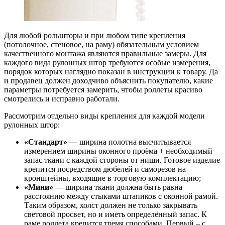
Для любой рольшторы и при любом типе крепления
(потолочное, стеновое, на раму) обязательным условием
качественного монтажа являются правильные замеры. Для
каждого вида рулонных штор требуются особые измерения,
порядок которых наглядно показан в инструкции к товару. Да
и продавец должен доходчиво объяснить покупателю, какие
параметры потребуется замерить, чтобы роллеты красиво
смотрелись и исправно работали.
Рассмотрим отдельно виды крепления для каждой модели
рулонных штор:
«Стандарт»
— ширина полотна высчитывается
измерением ширины оконного проёма + необходимый
запас ткани с каждой стороны от ниши. Готовое изделие
крепится посредством дюбелей и саморезов на
кронштейны, входящие в торговую комплектацию;
«Мини»
— ширина ткани должна быть равна
расстоянию между стыками штапиков с оконной рамой.
Таким образом, холст должен не только закрывать
световой просвет, но и иметь определённый запас. К
раме роллета крепится тремя способами. Первый – с