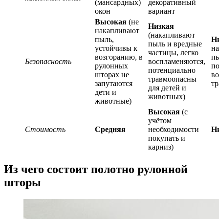
(мансардных)
декоративный
окон
вариант
Высокая
(не
Низкая
накапливают
(накапливают
пыль,
Н
пыль и вредные
устойчивы к
н
частицы, легко
возгоранию, в
пы
Безопасность
воспламеняются,
рулонных
п
потенциально
шторах не
во
травмоопасны
запутаются
тр
для детей и
дети и
животных)
животные)
Высокая
(с
учётом
Стоимость
Средняя
необходимости
Н
покупать и
карниз)
Из чего состоит полотно рулонной
шторы