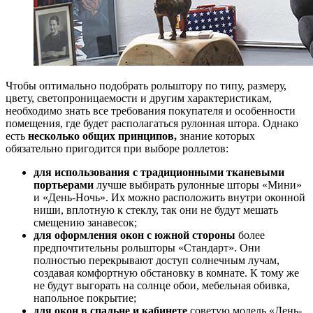
Чтобы оптимально подобрать рольштору по типу, размеру,
цвету, светопроницаемости и другим характеристикам,
необходимо знать все требования покупателя и особенности
помещения, где будет располагаться рулонная штора. Однако
есть
несколько общих принципов,
знание которых
обязательно пригодится при выборе роллетов:
для использования с традиционными тканевыми
портьерами
лучше выбирать рулонные шторы «Мини»
и «День-Ночь». Их можно расположить внутри оконной
ниши, вплотную к стеклу, так они не будут мешать
смещению занавесок;
для оформления окон с южной стороны
более
предпочтительны рольшторы «Стандарт». Они
полностью перекрывают доступ солнечным лучам,
создавая комфортную обстановку в комнате. К тому же
не будут выгорать на солнце обои, мебельная обивка,
напольное покрытие;
для окон в спальне и кабинете
советую модель «День-