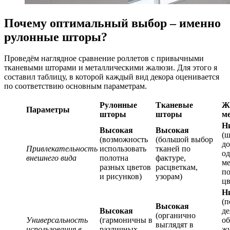
Почему оптимальный выбор – именно
рулонные шторы?
Проведём наглядное сравнение роллетов с привычными
тканевыми шторами и металлическими жалюзи. Для этого я
составил таблицу, в которой каждый вид декора оценивается
по соответствию основным параметрам.
Рулонные
Тканевые
Ж
Параметры
шторы
шторы
м
Н
Высокая
Высокая
(
(возможность
(большой выбор
до
Привлекательность
использовать
тканей по
од
внешнего вида
полотна
фактуре,
ме
разных цветов
расцветкам,
по
и рисунков)
узорам)
цв
Н
(п
Высокая
Высокая
де
(органично
Универсальность
(гармоничны в
об
выглядят в
использования в
различных
ж