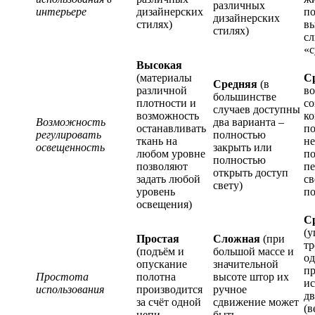
различных
интерьере
дизайнерских
п
дизайнерских
стилях)
вы
стилях)
с
«с
Высокая
(материалы
С
Средняя
(в
различной
в
большинстве
плотности и
со
случаев доступны
возможность
к
Возможность
два варианта –
останавливать
по
регулировать
полностью
ткань на
не
освещенность
закрыть или
любом уровне
п
полностью
позволяют
пе
открыть доступ
задать любой
св
свету)
уровень
по
освещения)
С
(у
Простая
Сложная
(при
тр
(подъём и
большой массе и
од
опускание
значительной
пр
Простота
полотна
высоте штор их
ис
использования
производится
ручное
дв
за счёт одной
сдвижение может
(в
цепи
быть