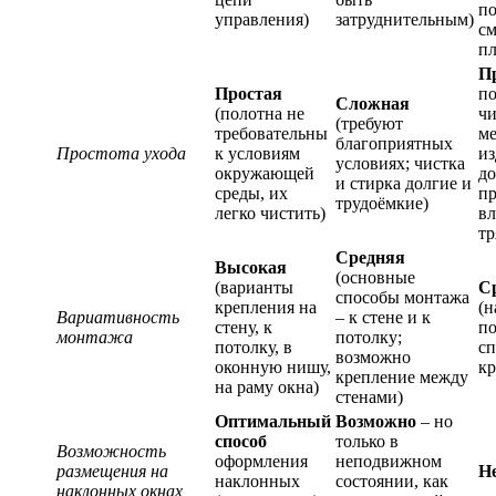
по
управления)
затруднительным)
с
пл
П
Простая
по
Сложная
(полотна не
чи
(требуют
требовательны
ме
благоприятных
Простота ухода
к условиям
из
условиях; чистка
окружающей
до
и стирка долгие и
среды, их
пр
трудоёмкие)
легко чистить)
в
тр
Средняя
Высокая
(основные
(варианты
С
способы монтажа
крепления на
(н
Вариативность
– к стене и к
стену, к
п
монтажа
потолку;
потолку, в
с
возможно
оконную нишу,
кр
крепление между
на раму окна)
стенами)
Оптимальный
Возможно
– но
способ
только в
Возможность
оформления
неподвижном
размещения на
Н
наклонных
состоянии, как
наклонных окнах