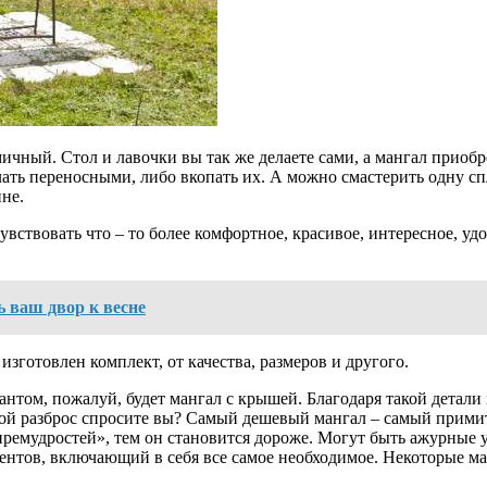
мичный. Стол и лавочки вы так же делаете сами, а мангал прио
ать переносными, либо вкопать их. А можно смастерить одну сп
не.
чувствовать что – то более комфортное, красивое, интересное, уд
ь ваш двор к весне
изготовлен комплект, от качества, размеров и другого.
иантом, пожалуй, будет мангал с крышей. Благодаря такой детал
такой разброс спросите вы? Самый дешевый мангал – самый прим
ремудростей», тем он становится дороже. Могут быть ажурные у
ентов, включающий в себя все самое необходимое. Некоторые ма