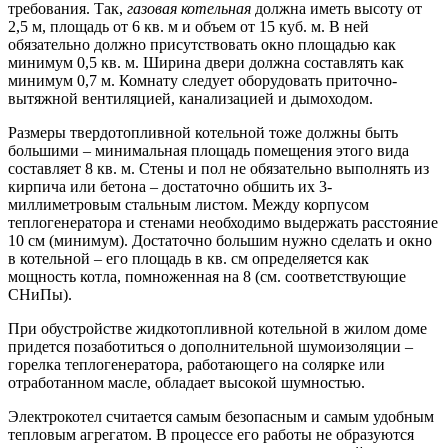
требования. Так,
газовая котельная
должна иметь высоту от
2,5 м, площадь от 6 кв. м и объем от 15 куб. м. В ней
обязательно должно присутствовать окно площадью как
минимум 0,5 кв. м. Ширина двери должна составлять как
минимум 0,7 м. Комнату следует оборудовать приточно-
вытяжной вентиляцией, канализацией и дымоходом.
Размеры твердотопливной котельной тоже должны быть
большими – минимальная площадь помещения этого вида
составляет 8 кв. м. Стены и пол не обязательно выполнять из
кирпича или бетона – достаточно обшить их 3-
миллиметровым стальным листом. Между корпусом
теплогенератора и стенами необходимо выдержать расстояние
10 см (минимум). Достаточно большим нужно сделать и окно
в котельной – его площадь в кв. см определяется как
мощность котла, помноженная на 8 (см. соответствующие
СНиПы).
При обустройстве жидкотопливной котельной в жилом доме
придется позаботиться о дополнительной шумоизоляции –
горелка теплогенератора, работающего на солярке или
отработанном масле, обладает высокой шумностью.
Электрокотел считается самым безопасным и самым удобным
тепловым агрегатом. В процессе его работы не образуются