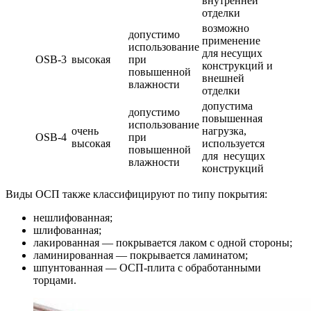
внутренней
отделки
возможно
допустимо
применение
использование
для несущих
OSB-3
высокая
при
конструкций и
повышенной
внешней
влажности
отделки
допустима
допустимо
повышенная
использование
очень
нагрузка,
OSB-4
при
высокая
используется
повышенной
для несущих
влажности
конструкций
Виды ОСП также классифицируют по типу покрытия:
нешлифованная;
шлифованная;
лакированная — покрывается лаком с одной стороны;
ламинированная — покрывается ламинатом;
шпунтованная — ОСП-плита с обработанными
торцами.