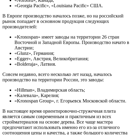
«Norbord», Канада;
«Georgia Pacific», «Louisiana Pacific» США.
В Европе производство началось позже, но на российский
рынок попадает в основном продукция следующих
производителей:
«Kronospan» имеет заводы на территории 26 стран
Восточной и Западной Европы. Производство начато в
Австрии;
«Glunz», Германия;
«Egger», Австрия, Великобритания;
«Bolderaja», Латвия.
Совсем недавно, всего несколько лет назад, началось
производство на территории России, это заводы:
«Hillman», Владимирская область;
«Калевала», Карелия;
«Kronospan Group», г. Егорьевск Московской области.
В настоящее время ориентировочно-стружечная плита
является самым современным и практичным из всех
стройматериалов на основе дерева. Все чаще мастера
предпочитают использовать именно его из-за отличного
соотношения цены и качества, а также большого количества